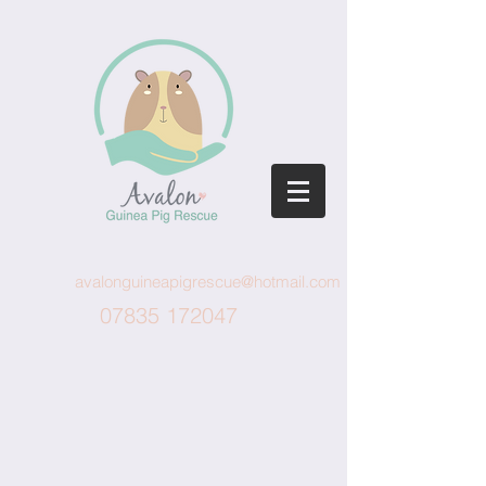
avalonguineapigrescue@hotmail.com
07835 172047